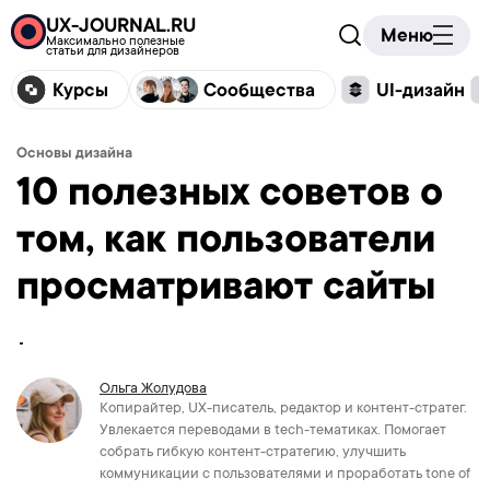
UX-JOURNAL.RU
Меню
Максимально полезные
статьи для дизайнеров
Курсы
Сообщества
UI-дизайн
Основы дизайна
10 полезных советов о
том, как пользователи
просматривают сайты
Ольга Жолудова
Копирайтер, UX-писатель, редактор и контент-стратег.
Увлекается переводами в tech-тематиках. Помогает
собрать гибкую контент-стратегию, улучшить
коммуникации с пользователями и проработать tone of