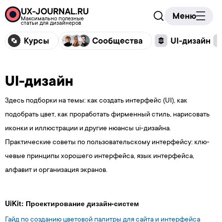
UX-JOURNAL.RU
Меню
Максимально полезные
статьи для дизайнеров
Курсы
Сообщества
UI-дизайн
UI-дизайн
Здесь подборки на темы: к
ак создать интерфейс (UI), как
подобрать цвет, как проработать фирменный стиль, нарисовать
иконки и иллюстрации и другие нюансы ui-дизайна.
Практические советы по пользовательскому интерфейсу: клю­
че­вые прин­ципы хоро­шего интер­фейса, язык интерфейса,
алфавит и организация экранов.
UiKit: Проектирование дизайн-систем
Гайд по созданию цветовой палитры для сайта и интерфейса