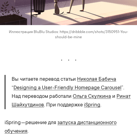
Иллюстрация BluBlu Studios: https://dribbble.com/shots/3150951-You-
should-be-mine
Вы читаете перевод статьи
Николая Бабича
“
Designing a User-Friendly Homepage Carousel
”.
Над переводом работали
Ольга Скулкина
и
Ринат
Шайхутдинов
. При поддержке
iSpring
.
iSpring — решение для
запуска дистанционного
обучения
.