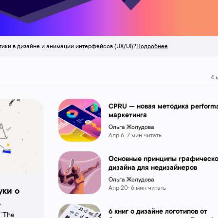
тики в дизайне и анимации интерфейсов (UX/UI)?
Подробнее
4 
CPRU — новая методика perform
маркетинга
Ольга Жолудова
Апр 6· 7 мин читать
Основные принципы графическо
дизайна для недизайнеров
Ольга Жолудова
Апр 20· 6 мин читать
уки о
6 книг о дизайне логотипов от
 “The