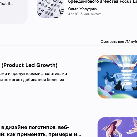
брендингового агенства Focus L
hat It
тали
Ольга Жолудова
ри
Авг 10· 5 мин читать
я запуска
се вы
Смотреть все 717 п
» (Product Led Growth)
рами и продуктовыми аналитиками
ая помогает добиваться больших
ию роста за счет продукта (PLG, Product-
сплатного руководства от Amplitude...
в дизайне логотипов, веб-
й: как применять, примеры и