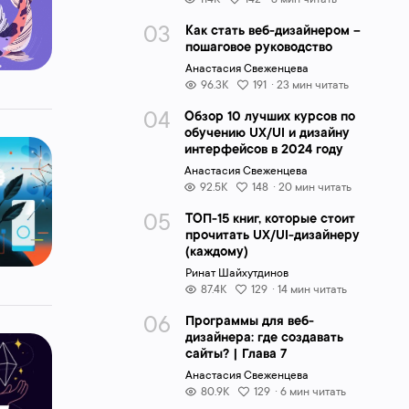
Как стать веб-дизайнером –
пошаговое руководство
Анастасия Свеженцева
96.3K
191
· 23 мин читать
Обзор 10 лучших курсов по
обучению UX/UI и дизайну
интерфейсов в 2024 году
Анастасия Свеженцева
92.5K
148
· 20 мин читать
ТОП-15 книг, которые стоит
прочитать UX/UI-дизайнеру
(каждому)
Ринат Шайхутдинов
87.4K
129
· 14 мин читать
Программы для веб-
дизайнера: где создавать
сайты? | Глава 7
Анастасия Свеженцева
80.9K
129
· 6 мин читать