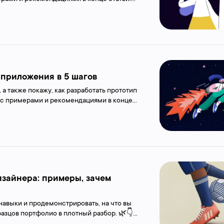
 приложения в 5 шагов
а также покажу, как разработать прототип
 с примерами и рекомендациями в конце
изайнера: примеры, зачем
навыки и продемонстрировать, на что вы
разцов портфолио в плотный разбор. 🌿👇
“9 Of The Best UX Design Portfolio...