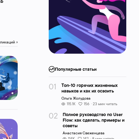
ab
убликаций
Популярные статьи
Топ-10 горячих жизненных
навыков и как их освоить
Ольга Жолудова
115.1K
156
· 23 мин читать
Полное руководство по User
Flow: как сделать, примеры и
советы
Анастасия Свеженцева
114K
142
· 8 мин читать