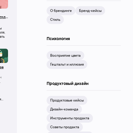
О брендинге
Бренд-кейсы
теля
Стиль
зайн
ы
ля,
ать
Психология
Восприятие цвета
Гештальт и иллюзия
ов
н
-
Продуктовый дизайн
я
Продуктовые кейсы
Дизайн-команда
Инструменты продакта
Советы продакта