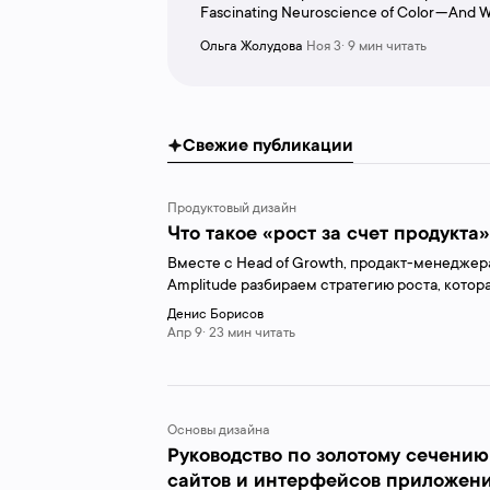
Fascinating Neuroscience of Color — And W
Means For Design”. Над переводом рабо
Ольга Жолудова
Ноя 3· 9 мин читать
Ольга Скулкина и Ринат Шайхутдинов. П
поддержке iSpring. iSpring — решение дл
дистанционного обучения. #thedress. В
видели это платье. Об...
Свежие публикации
Продуктовый дизайн
Что такое «рост за счет продукта
Вместе с Head of Growth, продакт-менедже
Amplitude разбираем стратегию роста, котор
результатов с меньшими затратами — стратег
Денис Борисов
Led Growth Strategy). Перед вами перевод бе
Апр 9· 23 мин читать
Основы дизайна
Руководство по золотому сечению 
сайтов и интерфейсов приложени