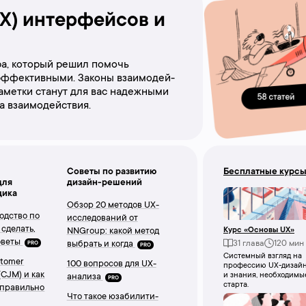
X) интерфейсов и
ра, который решил помочь
фективными. Зако­ны вза­и­мо­дей­
заметки станут для вас надежными
а взаимодействия.
Советы по развитию
Бесплатные курс
для
дизайн-решений
щика
Обзор 20 методов UX-
одство по
исследований от
 сделать,
NNGroup: какой метод
Курс «Основы UX»
оветы
выбрать и когда
31 глава
120 мин
PRO
PRO
Cистемный взгляд на
stomer
100 вопросов для UX-
профессию UX-дизай
(CJM) и как
и знания, необходимы
анализа
PRO
старта.
 правильно
Что такое юзабилити-