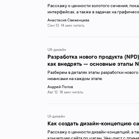
советы
Расскажу о ценности золотого сечения, покаж
интерфейсах, а также в задачах на графичес
примерами и рекомендациями. Также разбер
Анастасия Свеженцева
не...
Сен 13· 14 мин читать
UX-дизайн
Разработка нового продукта (NPD)
как внедрять — основные этапы 
Разберем в деталях этапы разработки нового 
нюансами на каждом этапе.
Андрей Попов
Авг 12· 18 мин читать
UI-дизайн
Как создать дизайн-концепцию са
Расскажу о ценности дизайн-концепций, а та
концепцию сайта по шагам. Чек-лист с прим