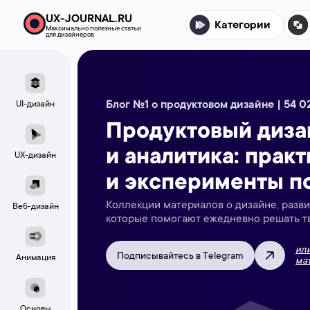
UX-JOURNAL.RU
Категории
Максимально полезные статьи
для дизайнеров
Блог №1 о продуктовом дизайне | 54 0
UI-дизайн
Продуктовый дизай
и аналитика: прак
UX-дизайн
и эксперименты по
Коллекции материалов о дизайне, разви
Веб-дизайн
которые помогают ежедневно решать тв
ил
Подписывайтесь в Telegram
Анимация
ма
Основы