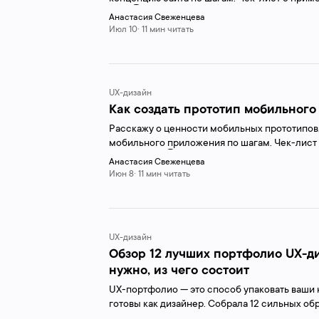
👩‍💻👇
Анастасия Свеженцева
Июл 10· 11 мин читать
UX-дизайн
Как создать прототип мобильного
Расскажу о ценности мобильных прототипов, 
мобильного приложения по шагам. Чек-лист
статьи. 👩‍💻👇
Анастасия Свеженцева
Июн 8· 11 мин читать
UX-дизайн
Обзор 12 лучших портфолио UX-д
нужно, из чего состоит
UX-портфолио — это способ упаковать ваши 
готовы как дизайнер. Собрала 12 сильных об
За основу материала взята и расширена статья 