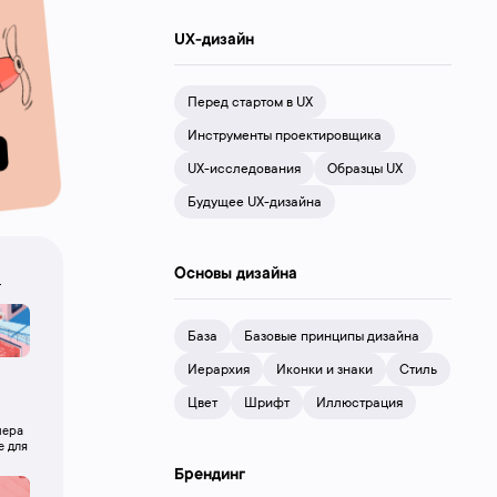
UX-дизайн
Перед стартом в UX
Инструменты проектировщика
UX-исследования
Образцы UX
Будущее UX-дизайна
Основы дизайна
ы
База
Базовые принципы дизайна
Иерархия
Иконки и знаки
Стиль
Цвет
Шрифт
Иллюстрация
нера
е для
Брендинг