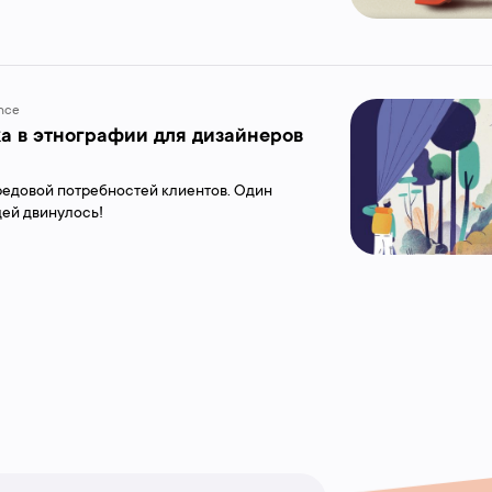
nce
ка в этнографии для дизайнеров
ередовой потребностей клиентов. Один
дей двинулось!