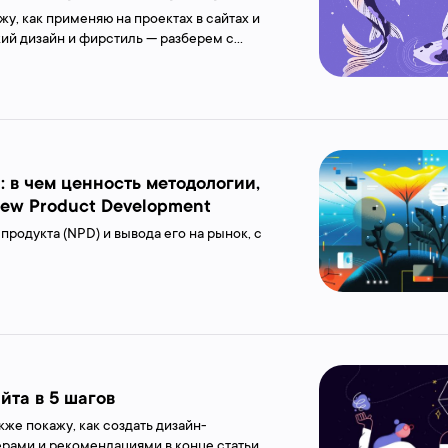
у, как применяю на проектах в сайтах и
кий дизайн и фирстиль — разберем с
ем почему золотое сечение не «улитка» и
: в чем ценность методологии,
New Product Development
продукта (NPD) и вывода его на рынок, с
йта в 5 шагов
кже покажу, как создать дизайн-
ерами и рекомендациями в конце статьи.