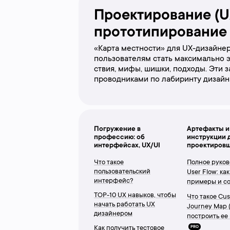
Проектирование (U
прототипирование
«Карта местности» для UX-дизайне
пользователям стать максимально эф
ствия, мифы, шишки, подходы. Эти 
проводниками по лабиринту дизайн
Погружение в
Артефакты и
профессию: об
инструкции 
интерфейсах, UX/UI
проектиров
Что такое
Полное руков
пользовательский
User Flow: как
интерфейс?
примеры и с
TOP-10 UX навыков, чтобы
Что такое Cu
начать работать UX
Journey Map 
дизайнером
построить ее
Как получить тестовое
PRO