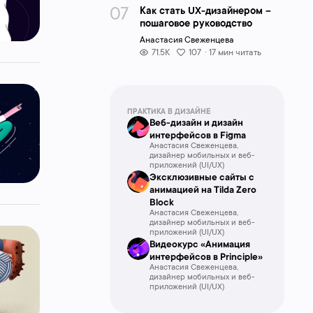
Как стать UX-дизайнером –
пошаговое руководство
Анастасия Свеженцева
71.5K
107
· 17 мин читать
ПРАКТИКА В ДИЗАЙНЕ
Веб-дизайн и дизайн
интерфейсов в Figma
Анастасия Свеженцева,
дизайнер мобильных и веб-
приложений (UI/UX)
Эксклюзивные сайты с
анимацией на Tilda Zero
Block
Анастасия Свеженцева,
дизайнер мобильных и веб-
приложений (UI/UX)
Видеокурс «Анимация
интерфейсов в Principle»
Анастасия Свеженцева,
дизайнер мобильных и веб-
приложений (UI/UX)