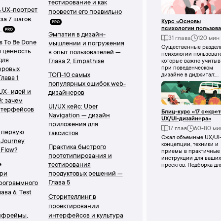
тестирование и как
ь UX-портрет
провести его правильно
за 7 шагов:
Курс «Основы
PRO
н
психологии пользова
PRO
Эмпатия в дизайн-
и поведенческий ди
31 глава
120 мин
s To Be Done
в диджитал»
мышлении и погружения
Существенные раздел
м ценность
в опыт пользователей —
психологии пользовате
для
Глава 2, Empathise
которые важно учитыв
при поведенческом
фровых
ТОП-10 самых
дизайне в диджитал:
Глава 1
основы прикладной
популярных ошибок web-
психологии для UX-
UX- идей и
дизайнеров
дизайнеров.
: зачем
UI/UX кейс: Uber
нтерфейсов
Блиц-курс «17 cекрет
Navigation — дизайн
UX/UI-дизайнера»
приложения для
17 глав
60-80 ми
в первую
таксистов
Сжал объемные UX/UI
 Journey
концепции, техники и
Практика быстрого
 Flow?
приемы в практичные
прототипирования и
инструкции для ваших
е
тестирования
проектов. Подборка дл
ux/ui дизайнеров,
при
продуктовых решений —
продактов и всех, кто
Глава 5
программного
драйвит проекты в
ава 6, Test
диджитал.
Сторителлинг в
проектировании
ифреймы,
интерфейсов и культура