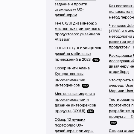
задание и пройти
Как составит
стажировку UX-
пользователя 
дизайнером
метод персо
Ген UX/UI дизайнера: 5
Что такое Job
жизненных принципов от
(JTBD) и в че
продуктового дизайнера
методологии 
Atlassian
развития ци
продуктов? | 
ТОП-10 UX/UI принципов
дизайна мобильных
Раскадровки 
приложений в 2023
PRO
исследований
дизайнеру и
Обзор книги Алана
сториборд
Купера: основы
проектирования
Что строить 
интерфейсов
очередь: User
PRO
Map или User
Ментальные модели в
проектировании и
Тестировани
дизайне интерфейсов
прототипов 
продукта (UX/UI)
разработке 
PRO
продукта — Гл
Обзор 12 лучших
PRO
портфолио UX-
Сперва стор
дизайнера: примеры,