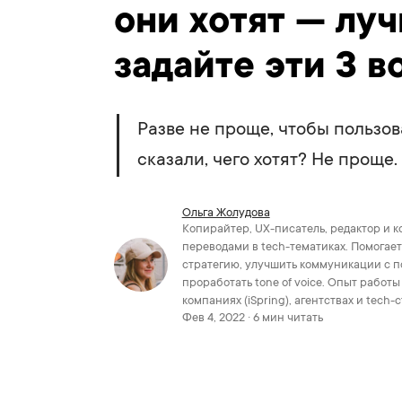
они хотят — лу
задайте эти 3 в
Разве не проще, чтобы пользо
сказали, чего хотят? Не проще.
Ольга Жолудова
Копирайтер, UX-писатель, редактор и к
переводами в tech-тематиках. Помогает
стратегию, улучшить коммуникации с п
проработать tone of voice. Опыт работ
компаниях (iSpring), агентствах и tech-
Фев 4, 2022 · 6 мин читать