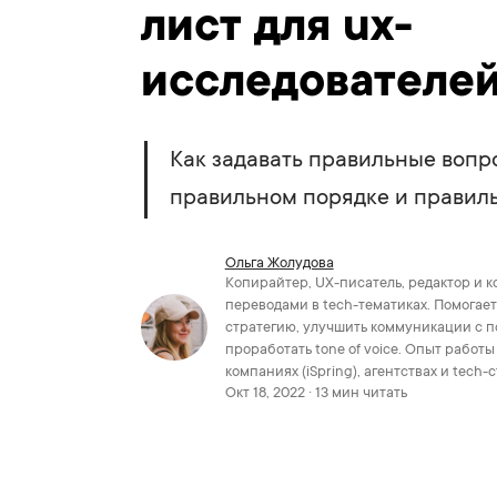
лист для ux-
исследователе
Как задавать правильные вопро
правильном порядке и правил
Ольга Жолудова
Копирайтер, UX-писатель, редактор и к
переводами в tech-тематиках. Помогает
стратегию, улучшить коммуникации с п
проработать tone of voice. Опыт работ
компаниях (iSpring), агентствах и tech-
Окт 18, 2022 · 13 мин читать