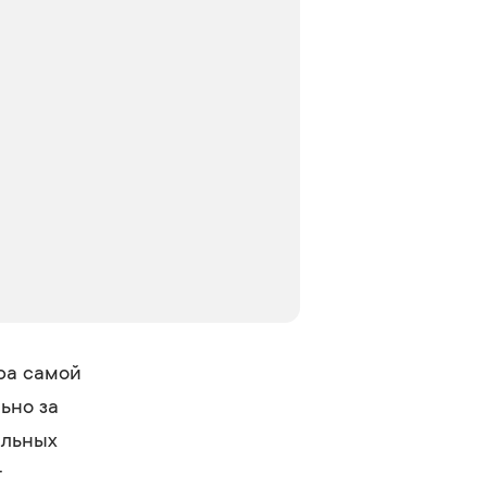
ра самой
ьно за
альных
т