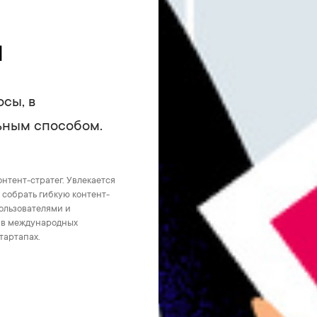
й
сы, в
ьным способом.
онтент-стратег. Увлекается
 собрать гибкую контент-
ользователями и
ы в международных
стартапах.