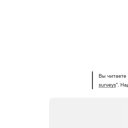
Вы читаете 
surveys
". Н