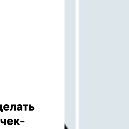
делать
чек-