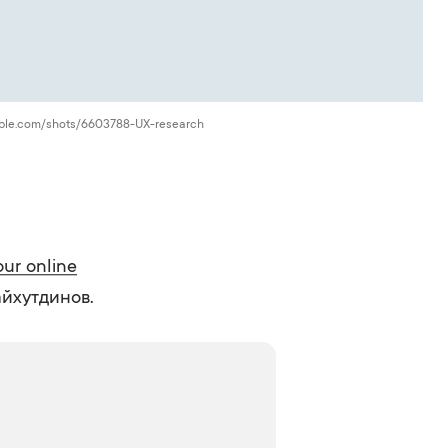
bble.com/shots/6603788-UX-research
our online
йхутдинов.