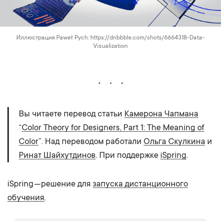
Иллюстрация Paweł Pych: https://dribbble.com/shots/6664318-Data-
Visualization
Вы читаете перевод статьи
Камерона Чапмана
“
Color Theory for Designers, Part 1: The Meaning of
Color
”. Над переводом работали
Ольга Скулкина
и
Ринат Шайхутдинов
. При поддержке
iSpring
.
iSpring — решение для
запуска дистанционного
обучения
.