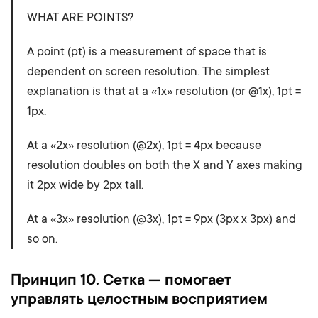
WHAT ARE POINTS?
A point (pt) is a measurement of space that is
dependent on screen resolution. The simplest
explanation is that at a «1x» resolution (or @1x), 1pt =
1px.
At a «2x» resolution (@2x), 1pt = 4px because
resolution doubles on both the X and Y axes making
it 2px wide by 2px tall.
At a «3x» resolution (@3x), 1pt = 9px (3px x 3px) and
so on.
Принцип 10. Сетка — помогает
управлять целостным восприятием