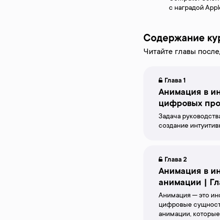
с наградой Appl
Содержание ку
Читайте главы после
Глава 1
Анимация в ин
цифровых прод
Задача руководств
создание интуитив
Глава 2
Анимация в и
анимации | Гл
Анимация — это ин
цифровые сущности
анимации, которые