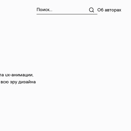
Об авторах
ла ux-анимации,
 всю эру дизайна