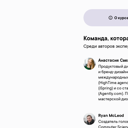
О курс
Команда, котор
Среди авторов экспе
Анастасия Све
Продуктовый ди
и бренд-дизайн
международных
(HighTime.agen
(iSpring) и со 
(Agently.com). 
мастерской дизай
Ryan McLeod
Создатель голо
Computer Scienc