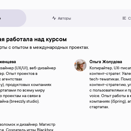
е
Авторы
С
ая работала над курсом
рты с опытом в международных проектах.
женцева
Ольга Жолудова
зайнер (UX/UI), веб-дизайнер
Копирайтер, UX-писат
ер. Опыт проектов в
контент-стратег. Увл
 агентствах
tech-тематиках. Помо
cy), продуктовых компаниях
контент-стратегию, 
стартапами по всему миру
с пользователями и п
По проектам на связи в
voice. Опыт работы 
на (breezzly.studio).
компаниях (iSpring), а
стартапах.
воломок и дизайнер. Магистр
e. Создатель игры Blackbox,