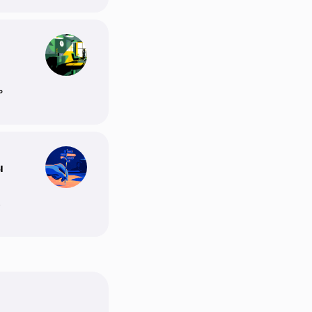
ь
ы
,