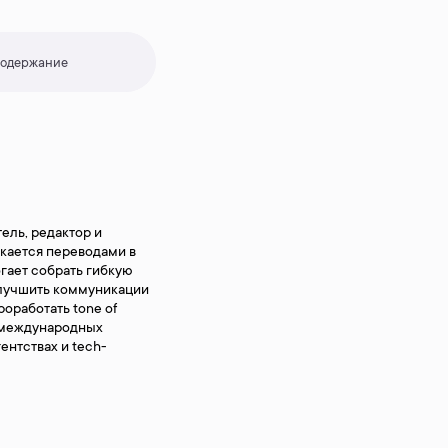
одержание
ель, редактор и
екается переводами в
гает собрать гибкую
улучшить коммуникации
роработать tone of
в международных
гентствах и tech-