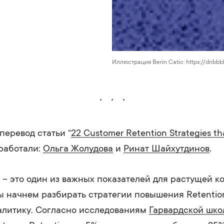
Иллюстрация Berin Catic: https://dribb
перевод статьи “
22 Customer Retention Strategies th
работали:
Ольга Жолудова
и
Ринат Шайхутдинов
.
e – это один из важных показателей для растущей к
 начнем разбирать стратегии повышения Retention
алитику. Согласно исследованиям
Гарвардской шко