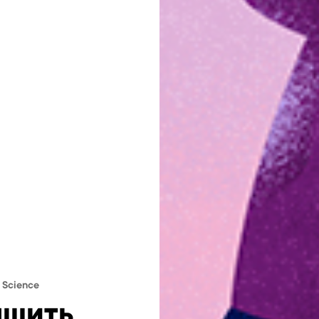
 Science
чшить