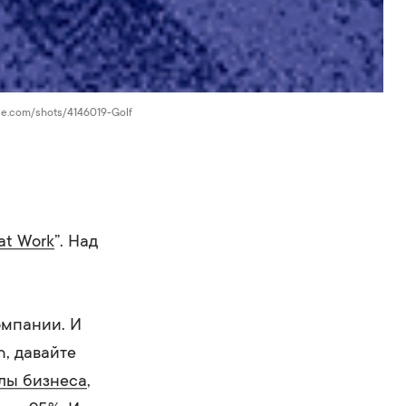
ble.com/shots/4146019-Golf
at Work
”. Над
омпании. И
, давайте
лы бизнеса
,