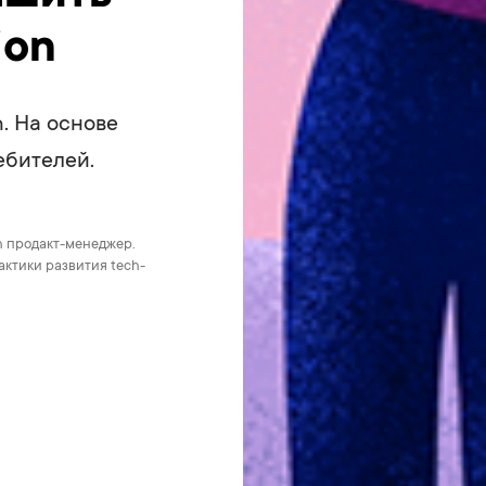
ion
. На основе
ебителей.
h продакт-менеджер.
ктики развития tech-