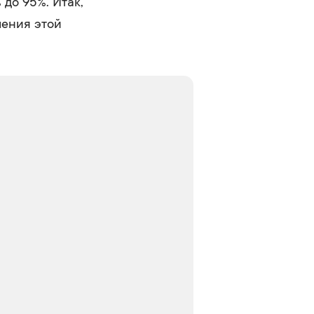
до 95%. Итак,
шения этой