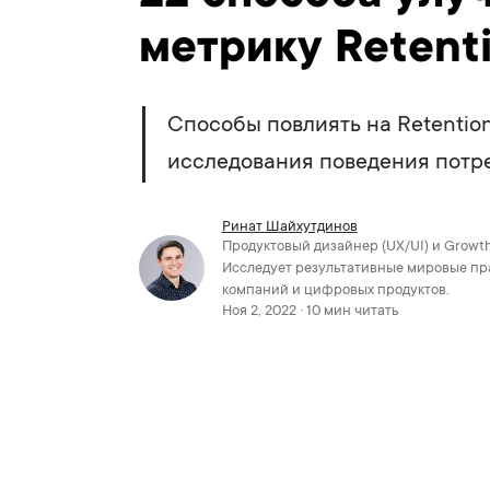
метрику Retent
Способы повлиять на Retention
исследования поведения потр
Ринат Шайхутдинов
Продуктовый дизайнер (UX/UI) и Growt
Исследует результативные мировые пра
компаний и цифровых продуктов.
Ноя 2, 2022 · 10 мин читать