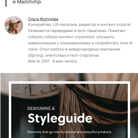
и Mailchimp.
Ольга Жолудова
Копирайтер, UX-писатель, редактор и контент-стратег.
Увлекается переводами в tech-тематиках. Помогает
собрать гибкую контент-стратегию, улучшить
коммуникации с пользователями и проработать tone of
voice. Опыт работы в международных компаниях
(iSpring), агентствах и tech-стартапах.
Янв 16, 2017 · 8 мин читать