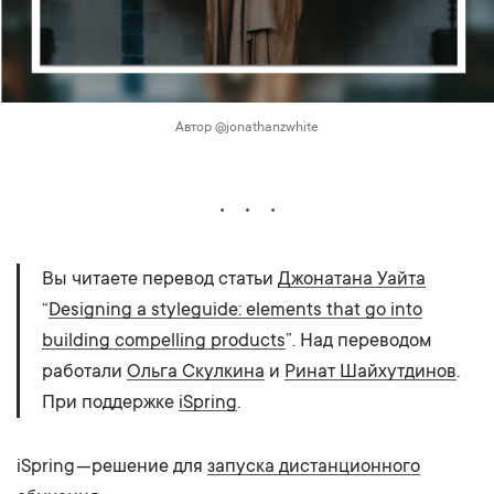
Автор @jonathanzwhite
Вы читаете перевод статьи
Джонатана Уайта
“
Designing a styleguide: elements that go into
building compelling products
”. Над переводом
работали
Ольга Скулкина
и
Ринат Шайхутдинов
.
При поддержке
iSpring
.
iSpring — решение для
запуска дистанционного