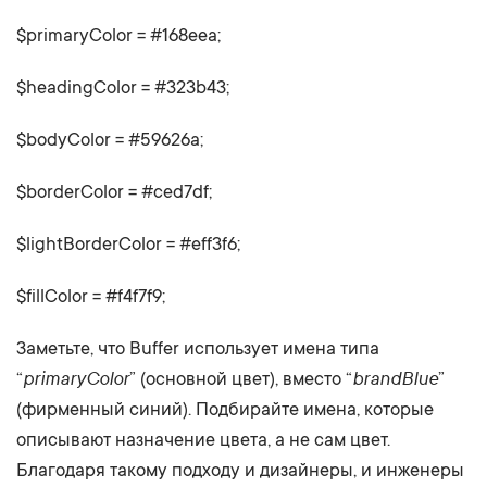
$primaryColor = #168eea;
$headingColor = #323b43;
$bodyColor = #59626a;
$borderColor = #ced7df;
$lightBorderColor = #eff3f6;
$fillColor = #f4f7f9;
Заметьте, что Buffer использует имена типа
primaryColor
brandBlue
“
” (основной цвет), вместо “
”
(фирменный синий). Подбирайте имена, которые
описывают назначение цвета, а не сам цвет.
Благодаря такому подходу и дизайнеры, и инженеры