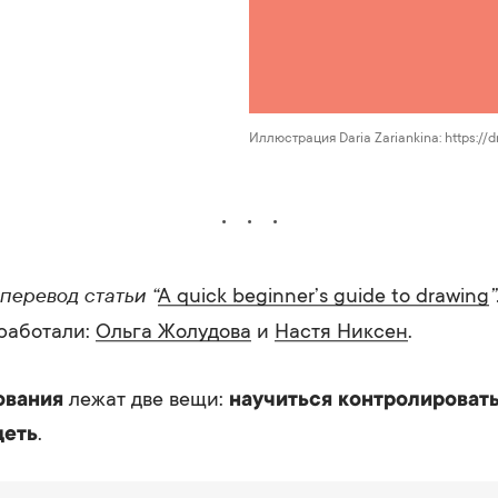
Иллюстрация Daria Zariankina: https://
перевод статьи “
”
A quick beginner’s guide to drawing
работали:
Ольга Жолудова
и
Настя Никсен
.
ования
лежат две вещи:
научиться контролировать
деть
.