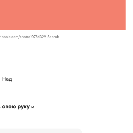
dribbble.com/shots/10784329-Search
.
Над
 свою руку
и