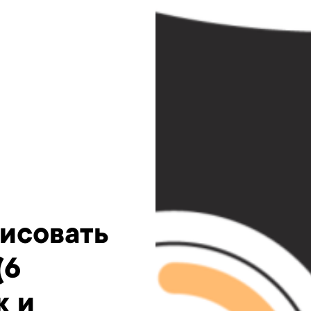
рисовать
(6
к и