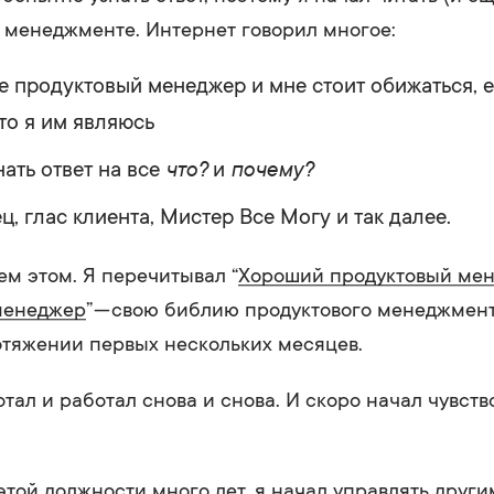
 менеджменте. Интернет говорил многое:
е продуктовый менеджер и мне стоит обижаться, е
то я им являюсь
что?
почему?
нать ответ на все
и
ц, глас клиента, Мистер Все Могу и так далее.
ем этом. Я перечитывал “
Хороший продуктовый мен
менеджер
” — свою библию продуктового менеджмен
тяжении первых нескольких месяцев.
отал и работал снова и снова. И скоро начал чувств
этой должности много лет, я начал
управлять други