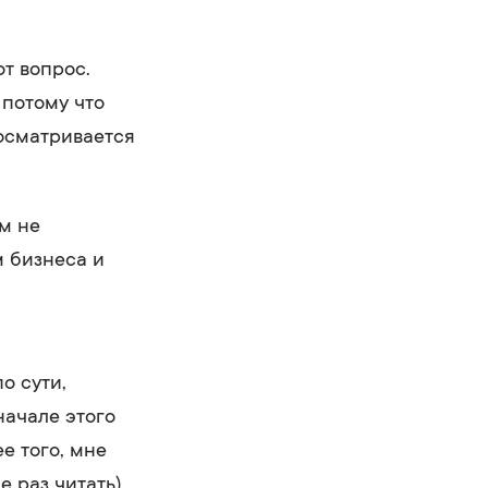
т вопрос.
 потому что
росматривается
м не
 бизнеса и
о сути,
начале этого
е того, мне
е раз читать)