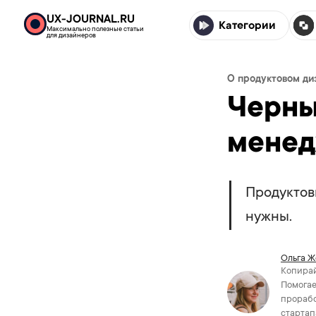
UX-JOURNAL.RU
Категории
Максимально полезные статьи
для дизайнеров
О продуктовом ди
Черны
менед
Продуктов
нужны.
Ольга Ж
Копирай
Помогае
прорабо
стартап