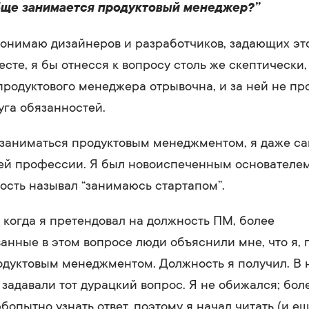
бще занимается продуктовый менеджер?”
онимаю дизайнеров и разработчиков, задающих это
есте, я бы отнесся к вопросу столь же скептически,
продуктового менеджера отрывочна, и за ней не п
уга обязанностей.
 заниматься продуктовым менеджментом, я даже са
оей профессии. Я был новоиспеченным основателем
ость называл “занимаюсь стартапом”.
 когда я претендовал на должность ПМ, более
нные в этом вопросе люди объяснили мне, что я, п
дуктовым менеджментом. Должность я получил. В 
 задавали тот дурацкий вопрос. Я не обижался; боле
бопытно узнать ответ, поэтому я начал читать (и ещ