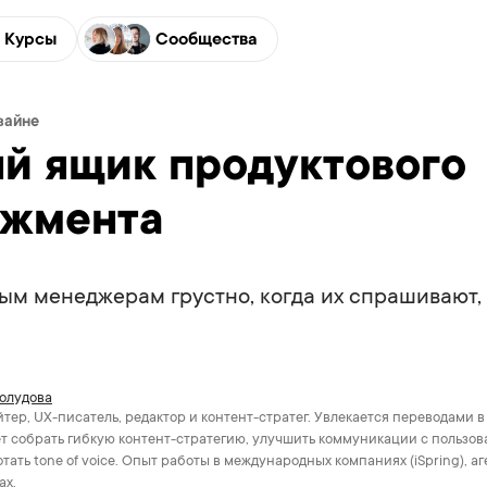
Курсы
Сообщества
зайне
й ящик продуктового
жмента
ым менеджерам грустно, когда их спрашивают,
олудова
тер, UX-писатель, редактор и контент-стратег. Увлекается переводами в
т собрать гибкую контент-стратегию, улучшить коммуникации с пользов
тать tone of voice. Опыт работы в международных компаниях (iSpring), аг
ах.