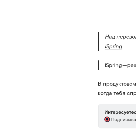
Над перево
iSpring
.
iSpring — р
В продуктово
когда тебя сп
Интересуетес
Подписывай