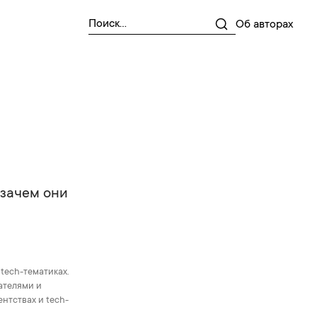
Об авторах
 зачем они
 tech-тематиках.
ателями и
ентствах и tech-