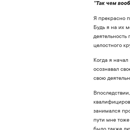
“Так чем воо
Я прекрасно п
Будь я на их м
деятельность 
целостного кр
Когда я начал
осознавал св
свою деятельн
Впоследствии,
квалифицирова
занимался про
пути мне тоже
было также лю