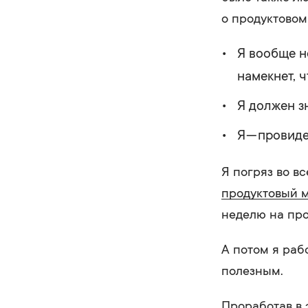
о продуктовом
Я вообще н
намекнет, ч
Я должен з
Я — провиде
Я погряз во вс
продуктовый 
неделю на про
А потом я раб
полезным.
Проработав в 