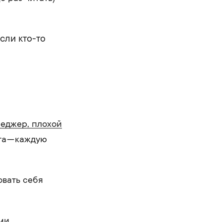
сли кто-то
еджер, плохой
та — каждую
овать себя
ми