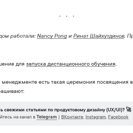
дом работали:
Nancy Pong
и
Ринат Шайхутдинов
. П
ешение для
запуска дистанционного обучения
.
м менеджменте есть такая церемония посвящения 
рашивают:
ь свежими статьями по продуктовому дизайну (UX/UI)? 🚀
тесь на канал в
Telegram
|
ВКонтакте
,
Instagram
,
Facebook