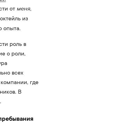
меня
сти от
,
октейль из
о опыта.
сти роль в
е о роли,
ура
льно всех
 компании, где
ников. В
.
 пребывания