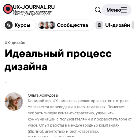
UX-JOURNAL.RU
Меню
Максимально полезные
статьи для дизайнеров
Курсы
Сообщества
UI-дизайн
UX-дизайн
Идеальный процесс
дизайна
Ольга Жолудова
Копирайтер, UX-писатель, редактор и контент-стратег.
Увлекается переводами в tech-тематиках. Помогает
собрать гибкую контент-стратегию, улучшить
коммуникации с пользователями и проработать tone of
voice. Опыт работы в международных компаниях
(iSpring), агентствах и tech-стартапах.