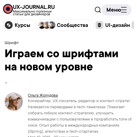
UX-JOURNAL.RU
Меню
Максимально полезные
статьи для дизайнеров
Курсы
Сообщества
UI-дизайн
Шрифт
Играем со шрифтами
на новом уровне
Ольга Жолудова
Копирайтер, UX-писатель, редактор и контент-стратег.
Увлекается переводами в tech-тематиках. Помогает
собрать гибкую контент-стратегию, улучшить
коммуникации с пользователями и проработать tone of
voice. Опыт работы в международных компаниях
(iSpring), агентствах и tech-стартапах.