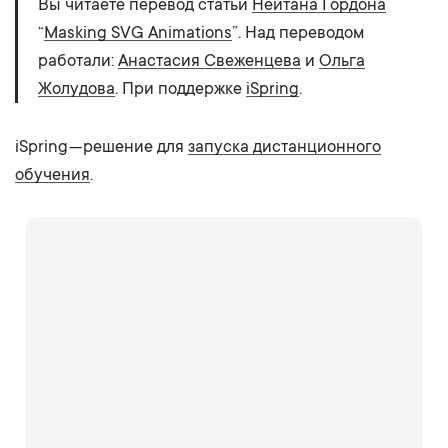
Вы читаете перевод статьи
Нейтана Гордона
“
Masking SVG Animations
”. Над переводом
работали:
Анастасия Свеженцева
и
Ольга
Жолудова
. При поддержке
iSpring
.
iSpring — решение для
запуска дистанционного
обучения
.