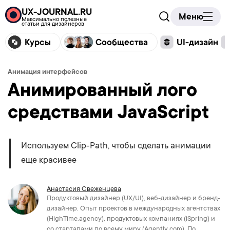
UX-JOURNAL.RU
Меню
Максимально полезные
статьи для дизайнеров
Курсы
Сообщества
UI-дизайн
Анимация интерфейсов
Анимированный лого
средствами JavaScript
Используем Clip-Path, чтобы сделать анимации
еще красивее
Анастасия Свеженцева
Продуктовый дизайнер (UX/UI), веб-дизайнер и бренд-
дизайнер. Опыт проектов в международных агентствах
(HighTime.agency), продуктовых компаниях (iSpring) и
со стартапами по всему миру (Agently.com). По