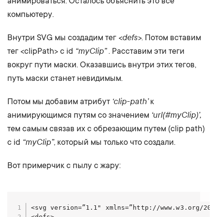
анимироваться. Осталось объяснить это все
компьютеру.
<defs>
Внутри SVG мы создадим тег
. Потом вставим
“myClip”
тег <clipPath> с id
. Расставим эти теги
вокруг пути маски. Оказавшись внутри этих тегов,
путь маски станет невидимым.
‘clip-path’
Потом мы добавим атрибут
к
‘url(#myClip)’,
анимирующимся путям со значением
тем самым связав их с обрезающим путем (clip path)
“myClip”
c id
, который мы только что создали.
Вот примерчик с пылу с жару:
<svg version=”1.1" xmlns=”http://www.w3.org/200
<defs>
