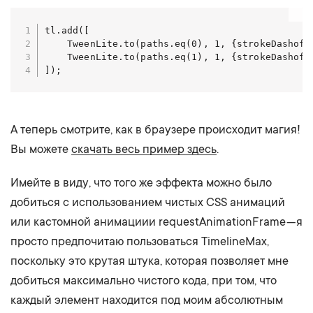
tl.add([

    TweenLite.to(paths.eq(0), 1, {strokeDashoffs
    TweenLite.to(paths.eq(1), 1, {strokeDashoffs
]);
А теперь смотрите, как в браузере происходит магия!
Вы можете
скачать весь пример здесь
.
Имейте в виду, что того же эффекта можно было
добиться с использованием чистых CSS анимаций
или кастомной анимациии requestAnimationFrame — я
просто предпочитаю пользоваться TimelineMax,
поскольку это крутая штука, которая позволяет мне
добиться максимально чистого кода, при том, что
каждый элемент находится под моим абсолютным