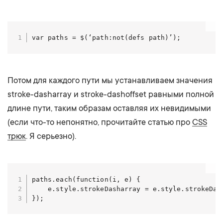
var paths = $(‘path:not(defs path)’);
Потом для каждого пути мы устанавливаем значения
stroke-dasharray и stroke-dashoffset равными полной
длине пути, таким образам оставляя их невидимыми
(если что-то непонятно, прочитайте статью про
CSS
трюк
. Я серьезно).
paths.each(function(i, e) {

    e.style.strokeDasharray = e.style.strokeDash
});