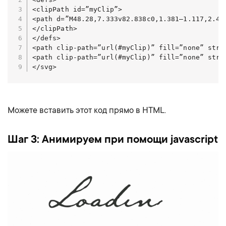
<clipPath id=”myClip”>

<path d=”M48.28,7.333v82.838c0,1.381–1.117,2.49
</clipPath>

</defs>

<path clip-path=”url(#myClip)” fill=”none” stro
<path clip-path=”url(#myClip)” fill=”none” stro
</svg>
Можете вставить этот код прямо в HTML.
Шаг 3: Анимируем при помощи javascript