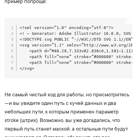
пример попроще:
<?xml version=”1.0" encoding=”utf-8"?>

<! — Generator: Adobe Illustrator 16.0.0, SVG E
<!DOCTYPE svg PUBLIC “-//W3C//DTD SVG 1.1//EN” 
<svg version=”1.1" xmlns=”http://www.w3.org/200
    <path d=”M48.28,7.333v82.838c0,1.381–1.117,
    <path fill=”none” stroke=”#000000" stroke-w
    <path fill=”none” stroke=”#000000" stroke-w
</svg>
Не самый чистый код для работы, но присмотритесь
— и вы увидите один путь с кучей данных и два
небольших пути, к которым применен параметр
stroke (штрих). Возможно, вы уже догадались, что
первый путь станет маской, а остальные пути будут