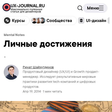
UX-JOURNAL.RU
Меню
Максимально полезные
статьи для дизайнеров
Курсы
Сообщества
UI-дизайн
Mental Notes
Личные достижения
Ринат Шайхутдинов
Продуктовый дизайнер (UX/UI) и Growth продакт-
менеджер. Исследует результативные мировые
практики развития tech-компаний и цифровых
продуктов.
Апр 19, 2014 · 1 мин читать