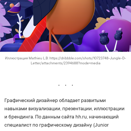
Иллюстрация Mathieu L.B: https://dribbble.com/shots/10723748-Jungle-D-
Letter/attachments/2394688?mode=media
Графический дизайнер обладает развитыми
навыками визуализации, презентации, иллюстрации
и брендинга. По данным сайта hh.ru, начинающий
специалист по графическому дизайну (Junior