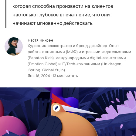
которая способна произвести на клиентов
настолько глубокое впечатление, что они
начинают мгновенно действовать.
Настя Никсен
Художник-иллюстратор и бренд-дизайнер. Опыт
работы с книжными (МИФ) и игровыми издательствами
(Papaton Kids), международными digital-агентствами
(Emotion Global) и IT/Tech-компаниями (Unidragon,
iSpring, Global Yujin).
Янв 16, 2024 · 13 мин читать