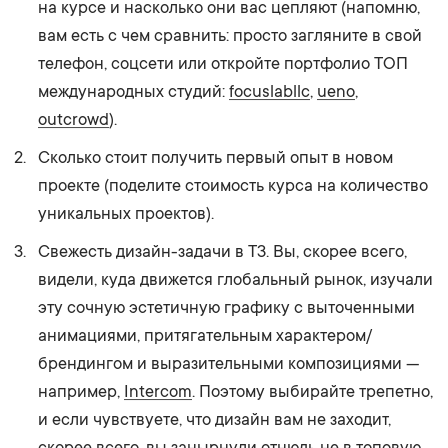
на курсе и насколько они вас цепляют (напомню,
вам есть с чем сравнить: просто загляните в свой
телефон, соцсети или откройте портфолио ТОП
международных студий:
focuslabllc
,
ue
n
o
,
outcrowd
).
Сколько стоит получить первый опыт в новом
проекте (поделите стоимость курса на количество
уникальных проектов).
Свежесть дизайн-задачи в ТЗ. Вы, скорее всего,
видели, куда движется глобальный рынок, изучали
эту сочную эстетичную графику с выточенными
анимациями, притягательным характером/
брендингом и выразительными композициями —
например,
Intercom
. Поэтому выбирайте трепетно,
и если чувствуете, что дизайн вам не заходит,
скорее всего, вы занырнули отнюдь не в топовую