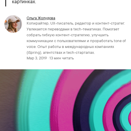
картинках.
Ольга Жолудова
Копирайтер, UX-писатель, редактор и контент-стратег.
Увлекается переводами в tech-тематиках. Помогает
собрать гибкую контент-стратегию, улучшить
коммуникации с пользователями и проработать tone of
voice. Опыт работы в международных компаниях
(iSpring), агентствах и tech-стартапах.
Мар 3, 2019 · 13 мин читать