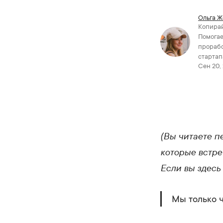
Ольга Ж
Копирай
Помогае
прорабо
стартап
Сен 20, 
(Вы читаете п
которые встре
Если вы здесь
Мы только 