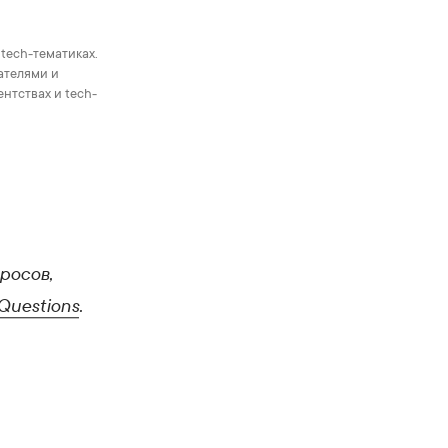
 tech-тематиках.
ателями и
ентствах и tech-
росов,
Questions
.