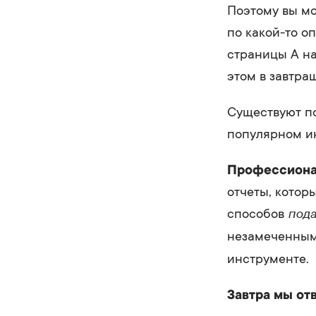
Поэтому вы мо
по какой-то о
страницы А на
этом в завтра
Существуют п
популярном ин
Профессиона
отчеты, котор
под
способов
незамеченным,
инструменте.
Завтра мы отв