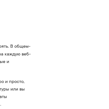
рять. В общем-
 на каждую веб-
ные и
о и просто,
ктуры или вы
наты
.