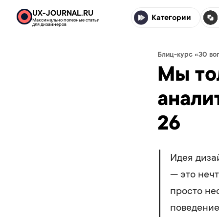
UX-JOURNAL.RU
Категории
Максимально полезные статьи
для дизайнеров
Блиц-курс «30 во
Мы то
аналит
26
Идея диза
— это нечт
просто не
поведение