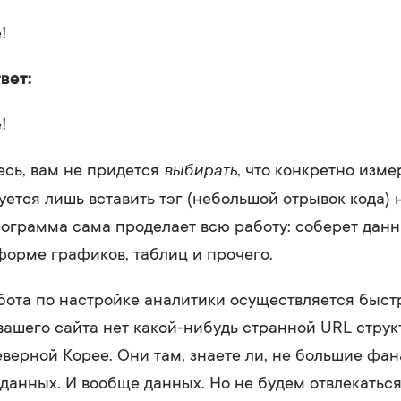
!
вет:
!
выбирать
есь, вам не придется
, что конкретно изме
буется лишь вставить тэг (небольшой отрывок кода)
рограмма сама проделает всю работу: соберет дан
форме графиков, таблиц и прочего.
ота по настройке аналитики осуществляется быстр
 вашего сайта нет какой-нибудь странной URL стру
еверной Корее. Они там, знаете ли, не большие фа
данных. И вообще данных. Но не будем отвлекаться