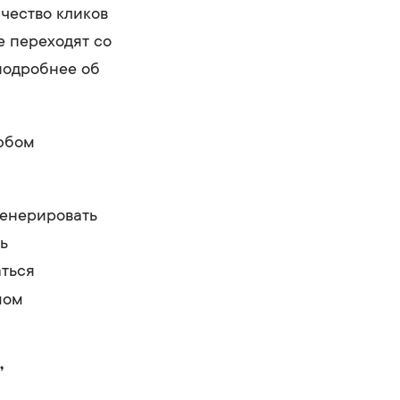
чество кликов
е переходят со
(подробнее об
любом
генерировать
ь
аться
мом
”