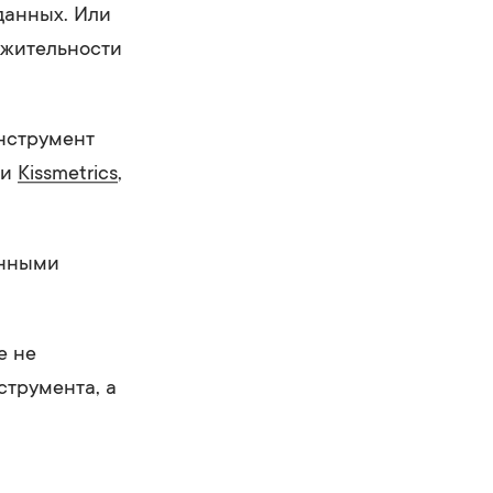
данных. Или
лжительности
инструмент
и
Kissmetrics
,
енными
.
е не
струмента, а