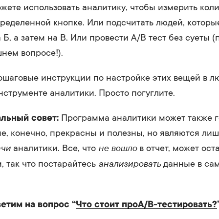
жете использовать аналитику, чтобы измерить коли
пределенной кнопке. Или подсчитать людей, которы
 Б, а затем на В. Или провести A/B тест без суеты 
шнем вопросе!).
ошаговые инструкции по настройке этих вещей в 
струменте аналитики. Просто погуглите.
льный совет:
Программа аналитики может также 
ые, конечно, прекрасны и полезны, но являются лиш
ачи
не вошло
аналитики. Все, что
в отчет, может ост
анализировать
 так что постарайтесь
данные в са
етим на вопрос “
Что стоит проA/B-тестировать?