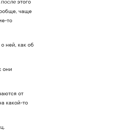
после
,
этого
вообще, чаще
ие-то
о ней, как об
к они
чаются от
на какой-то
ц.