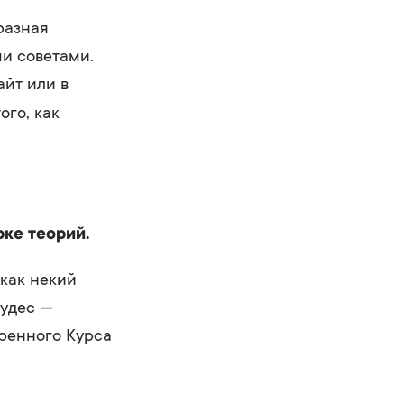
разная
ми советами.
айт или в
ого, как
рке теорий.
 как некий
чудес —
ренного Курса