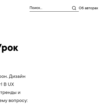
Об авторах
Урок
рон. Дизайн
т! В UX
 тренды и
ему вопросу: