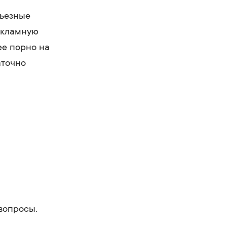
рьезные
екламную
ее порно на
аточно
вопросы.