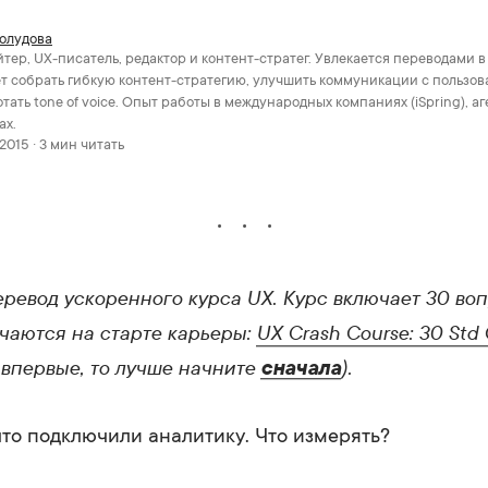
олудова
тер, UX-писатель, редактор и контент-стратег. Увлекается переводами в
т собрать гибкую контент-стратегию, улучшить коммуникации с пользов
тать tone of voice. Опыт работы в международных компаниях (iSpring), аг
ах.
2015 · 3 мин читать
еревод ускоренного курса UX. Курс включает 30 воп
чаются на старте карьеры:
UX Crash Course: 30
Std
 впервые, то лучше начните
).
сначала
что подключили аналитику. Что измерять?