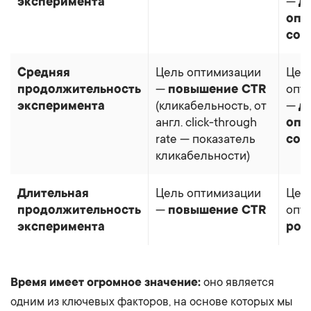
эксперимента
—
д
опр
соб
Средняя
Цель оптимизации
Цел
продолжительность
—
повышение CTR
опт
эксперимента
(кликабельность, от
—
д
англ. click-through
опр
rate — показатель
соб
кликабельности)
Длительная
Цель оптимизации
Цел
продолжительность
—
повышение CTR
опт
эксперимента
рос
Время имеет огромное значение:
оно является
одним из ключевых факторов, на основе которых мы