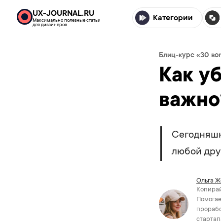
UX-JOURNAL.RU
Категории
Максимально полезные статьи
для дизайнеров
Блиц-курс «30 во
Как уб
важно?
Сегодняшн
любой дру
Ольга Ж
Копирай
Помогае
прорабо
стартап