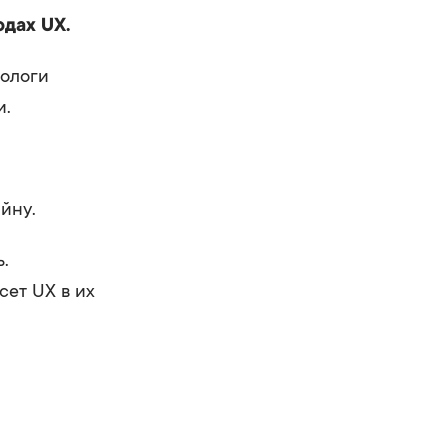
одах UX.
тологи
и.
йну.
.
ет UX в их