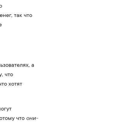
о
нег, так что
е
зователях, а
, что
то хотят
могут
они-
потому что