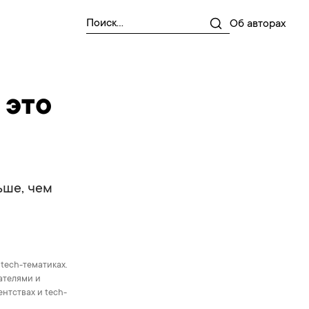
Об авторах
 это
ьше, чем
 tech-тематиках.
ателями и
ентствах и tech-