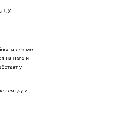
и UX.
босс и сделает
я на него и
аботает у
на камеру и