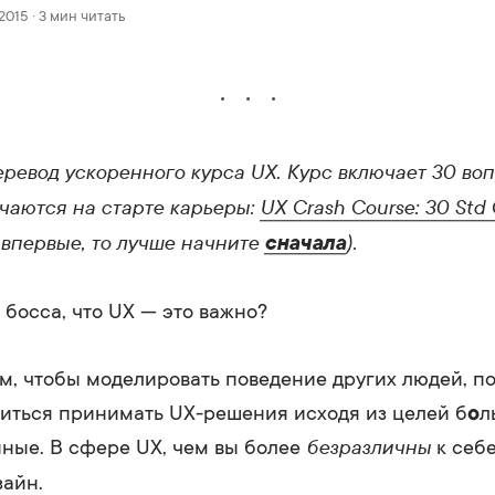
2015 · 3 мин читать
еревод ускоренного курса UX. Курс включает 30 воп
чаются на старте карьеры:
UX Crash Course: 30
Std
 впервые, то лучше начните
).
сначала
 босса, что UX — это важно?
ом, чтобы моделировать поведение других людей, п
иться принимать UX-решения исходя из целей б
о
л
безразличны
ные. В сфере UX, чем вы более
к себе
зайн.