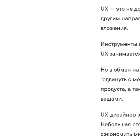
UX — это не д
другим направ
вложения.
Инструменты д
UX занимается
Но в обмен на
“сдвинуть с м
продукта, а т
вещами.
UX-дизайнер 
Небольшая сто
сэкономить м