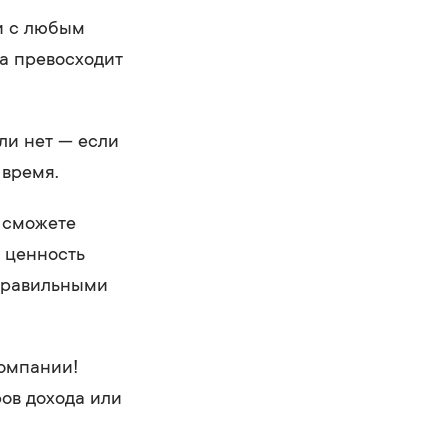
ии с любым
а превосходит
ли нет — если
 время.
 сможете
, ценность
еправильными
омпании!
ов дохода или