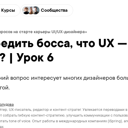
Курсы
Сообщества
просов на старте карьеры UI/UX-дизайнера»
едить босса, что UX —
 | Урок 6
ий вопрос интересует многих дизайнеров бол
гой.
олудова
тер, UX-писатель, редактор и контент-стратег. Увлекается переводами в
т собрать гибкую контент-стратегию, улучшить коммуникации с пользов
тать tone of voice. Опыт работы в международных компаниях (iSpring), аг
ах.