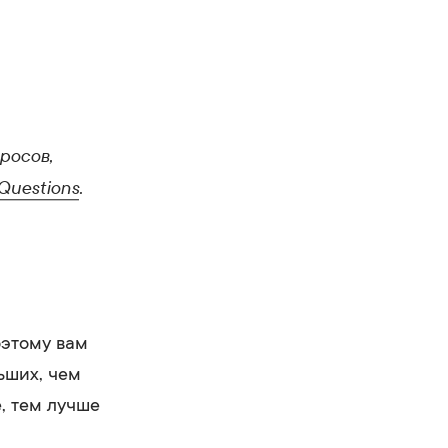
росов,
Questions
.
оэтому вам
ьших, чем
, тем лучше