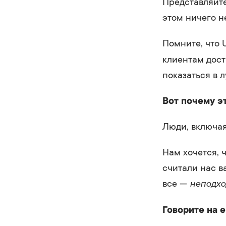
Представляйте
этом ничего не
Помните, что 
клиентам дост
показаться в 
Вот почему э
Люди, включая
Нам хочется, 
считали нас в
неподх
все —
Говорите на е