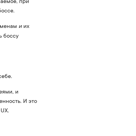
лаемое, при
боссе.
и
есменам
их
ь боссу
себе.
еями, и
енность. И это
 UX.