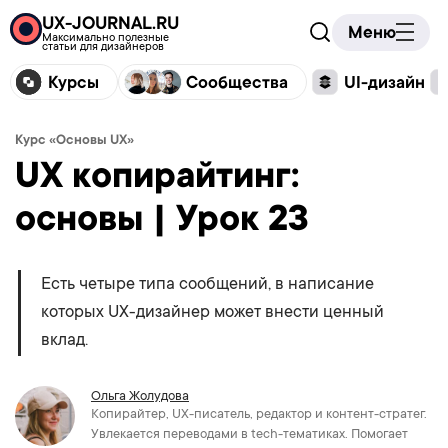
UX-JOURNAL.RU
Меню
Максимально полезные
статьи для дизайнеров
Курсы
Сообщества
UI-дизайн
Курс «Основы UX»
UX копирайтинг:
основы | Урок 23
Есть четыре типа сообщений, в написание
которых UX-дизайнер может внести ценный
вклад.
Ольга Жолудова
Копирайтер, UX-писатель, редактор и контент-стратег.
Увлекается переводами в tech-тематиках. Помогает