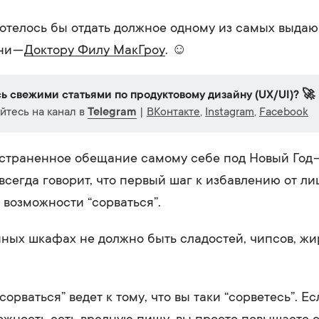
отелось бы отдать должное одному из самых выда
ни —
Доктору Филу МакГроу
. ☺
ь свежими статьями по продуктовому дизайну (UX/UI)? 🚀
тесь на канал в
Telegram
|
ВКонтакте
,
Instagram
,
Facebook
траненное обещание самому себе под Новый Год —
всегда говорит, что первый шаг к избавлению от ли
е возможности “сорваться”.
онных шкафах не должно быть сладостей, чипсов, жи
орваться” ведет к тому, что вы таки “сорветесь”. Ес
ожность есть вредную пищу, вы просто повышаете 