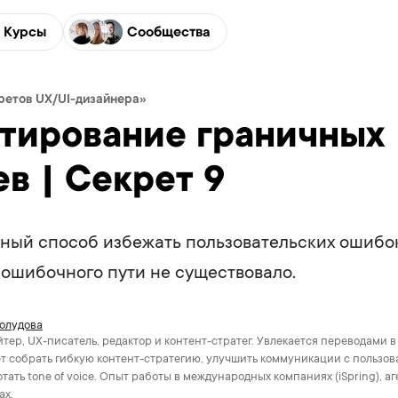
Курсы
Сообщества
кретов UX/UI-дизайнера»
тирование граничных
ев | Секрет 9
ный способ избежать пользовательских ошибок
ы ошибочного пути не существовало.
олудова
тер, UX-писатель, редактор и контент-стратег. Увлекается переводами в
т собрать гибкую контент-стратегию, улучшить коммуникации с пользов
тать tone of voice. Опыт работы в международных компаниях (iSpring), аг
ах.