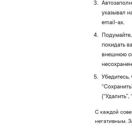
Автозаполн
указывал н
email-ах.
Подумайте,
покидать ва
внешнюю сс
несохране
Убедитесь, 
“Сохранить”
(“Удалить”, 
С каждой сове
негативным. За