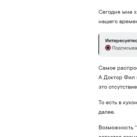
Сегодня мне х
нашего време
Интересуетес
Подписывай
Самое распрос
А Доктор Фил 
это отсутстви
То есть в кух
далее.
Возможность “с
остается возм