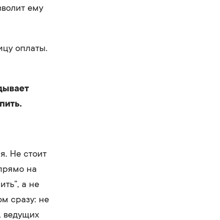
зволит ему
ицу оплаты.
дывает
пить.
я. Не стоит
 прямо на
ть”, а не
ом сразу: не
, ведущих