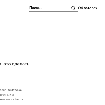
Об авторах
, это сделать
 tech-тематиках.
ателями и
ентствах и tech-