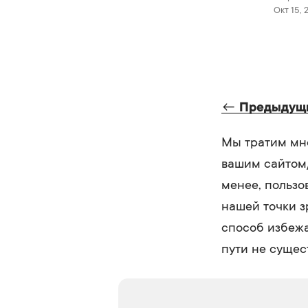
Окт 15, 
←
Предыдущи
Мы тратим мно
вашим сайтом/
менее, пользо
нашей точки з
способ избежа
пути не сущес