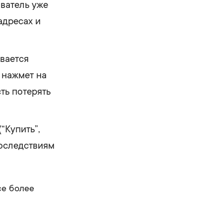
ватель уже
адресах и
вается
н нажмет на
ть потерять
“Купить”,
последствиям
се более