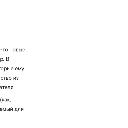
-то новые
р. В
оторые ему
ство из
ателя.
(как,
лемый для