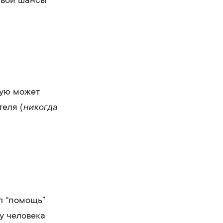
рую может
никогда
еля (
л “помощь”
у человека