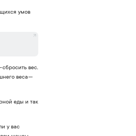
ющихся умов
 сбросить вес.
шнего веса —
рной еды и так
ли у вас
свои шансы