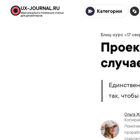
UX-JOURNAL.RU
Категории
Максимально полезные статьи
для дизайнеров
Блиц-курс «17 cе
Проек
случа
Единствен
так, чтоб
Ольга Ж
Копирай
Помогае
прорабо
стартап