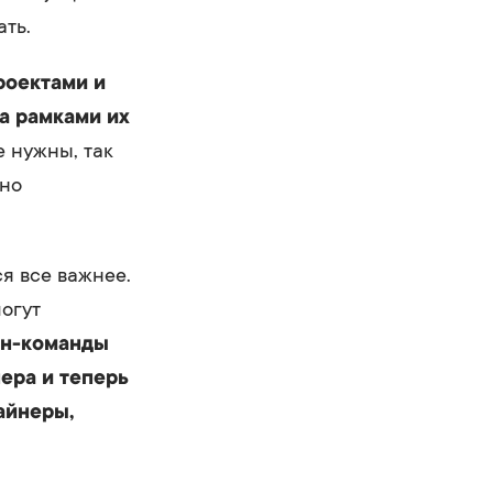
ать.
роектами и
за рамками их
 нужны, так
нно
я все важнее.
огут
йн-команды
нера и теперь
айнеры,