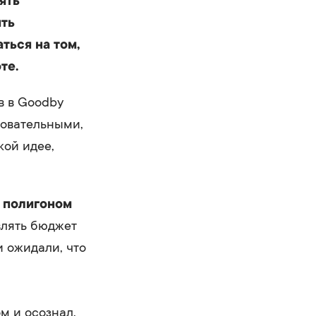
ять
ять
ться на том,
те.
в в Goodby
бовательными,
кой идее,
м полигоном
влять бюджет
 ожидали, что
м и осознал,