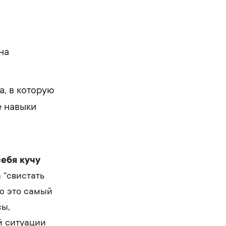
на
, в которую
е навыки
себя кучу
 “свистать
ую это самый
сы,
й ситуации