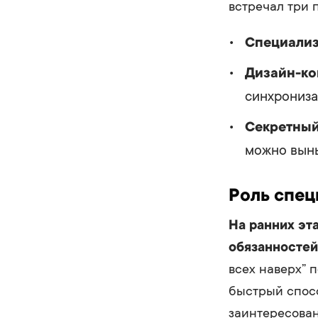
встречал три 
Специали
Дизайн-ко
синхрониза
Секретный
можно выны
Роль спец
На ранних эт
обязанностей
всех наверх” 
быстрый спос
заинтересован