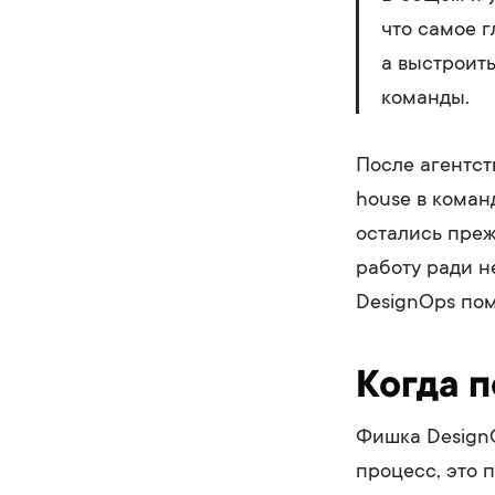
что самое г
а выстроит
команды.
После агентств
house в коман
остались преж
работу ради н
DesignOps пом
Когда 
Фишка DesignO
процесс, это 