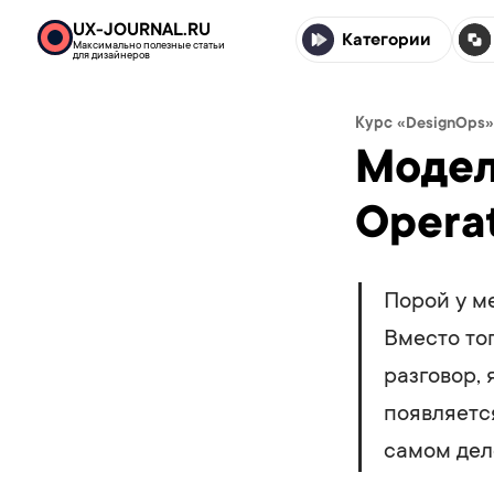
UX-JOURNAL.RU
Категории
Максимально полезные статьи
для дизайнеров
Курс «DesignOps»
Модел
Operat
Порой у м
Вместо то
разговор, 
появляетс
самом дел