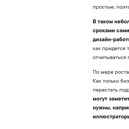
простые, поэт
В таком небо
сроками сами
дизайн-работ
как придется 
отчитываться 
По мере роста
Как только би
перестать по
могут заметит
нужны, напри
иллюстратор