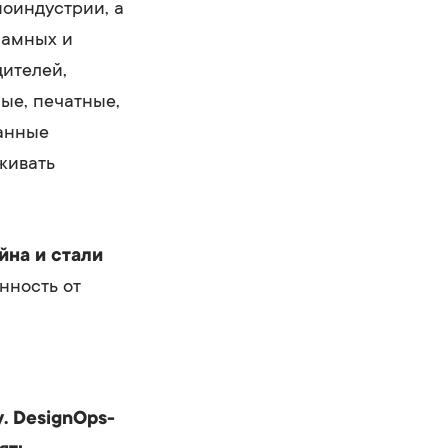
оиндустрии, а
ламных и
дителей,
ые, печатные,
ванные
живать
йна и стали
нность от
. DesignOps-