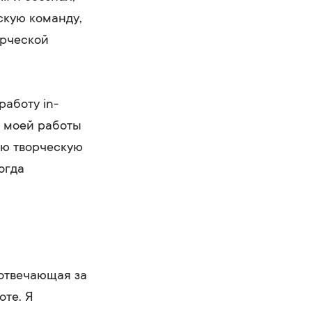
скую команду,
орческой
работу in-
ы моей работы
аю творческую
огда
 отвечающая за
оте. Я