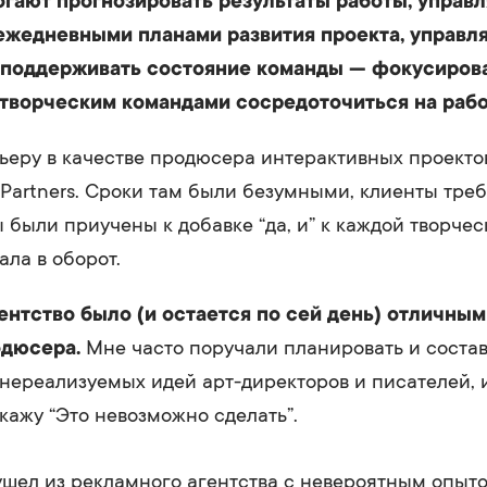
гают прогнозировать результаты работы, управл
ежедневными планами развития проекта, управл
поддерживать состояние команды — фокусирова
 творческим командами сосредоточиться на рабо
ьеру в качестве продюсера интерактивных проекто
nd Partners. Сроки там были безумными, клиенты тре
 были приучены к добавке “да, и” к каждой творчес
ала в оборот.
ентство было (и остается по сей день) отличны
одюсера.
Мне часто поручали планировать и соста
нереализуемых идей арт-директоров и писателей, и
скажу “Это невозможно сделать”.
ушел из рекламного агентства с невероятным опыто