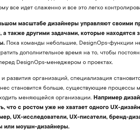
ому все идет слаженно и все это легко контролиров
льшом масштабе дизайнеры управляют своими п
, а также другими задачами, которые находятся 
ы.
Пока команды небольшие, DesignOps-функции не
тратить дополнительное время на то, чтобы постоя
перед DesignOps-менеджером о проектах.
 и развития организаций, специализация становитс
знес становится больше, существующие процессы м
дходить меняющейся организации.
Например диза
ь, что с ростом уже не хватает одного UX-дизай
мер, UX-исследователи, UX-писатели, бренд-диз
ы или моушн-дизайнеры.