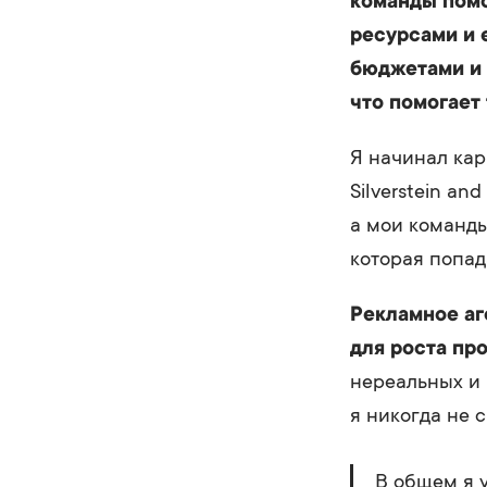
команды помо
ресурсами и 
бюджетами и 
что помогает
Я начинал кар
Silverstein a
а мои команды
которая попад
Рекламное аг
для роста пр
нереальных и 
я никогда не 
В общем я 