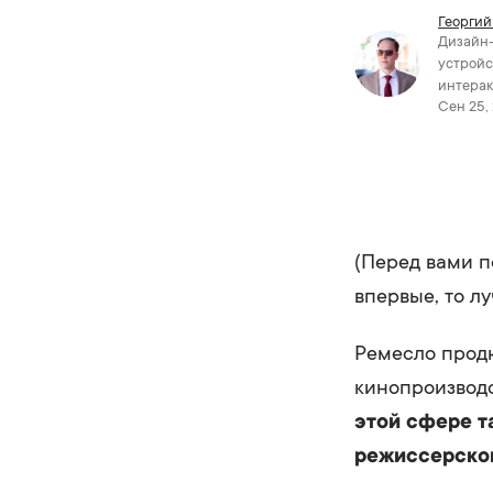
Георгий
Дизайн
устройс
интерак
Сен 25, 
(Перед вами п
впервые, то л
Ремесло прод
кинопроизводс
этой сфере т
режиссерског