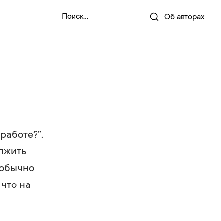
Об авторах
работе?”.
олжить
 обычно
 что на