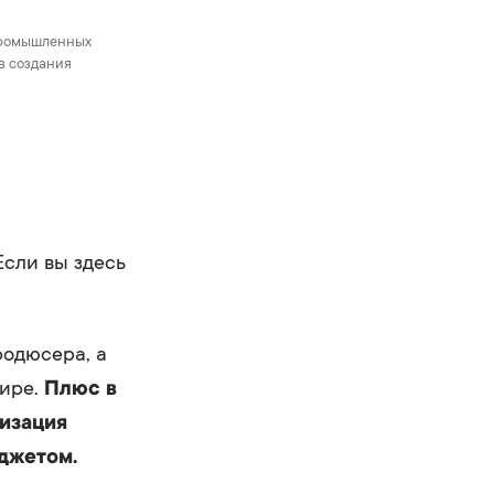
промышленных
в создания
 Если вы здесь
одюсера, а
мире.
Плюс в
лизация
джетом.