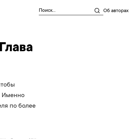
Об авторах
Глава
чтобы
. Именно
еля по более