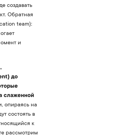
де создавать
кт. Обратная
ation team):
могает
момент и
,
ent) до
оторые
ва слаженной
, опираясь на
дут состоять в
относящийся к
йте рассмотрим