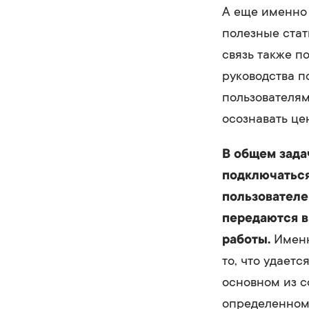
А еще именно 
полезные стат
связь также п
руководства п
пользователям
осознавать це
В общем зада
подключаться
пользователе
передаются в
работы.
Именн
то, что удаетс
основном из с
определенному