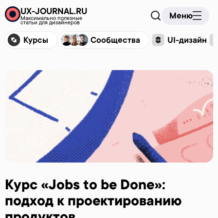
UX-JOURNAL.RU
Меню
Максимально полезные
статьи для дизайнеров
Курсы
Сообщества
UI-дизайн
Курс «Jobs to be Done»:
подход к проектированию
продуктов