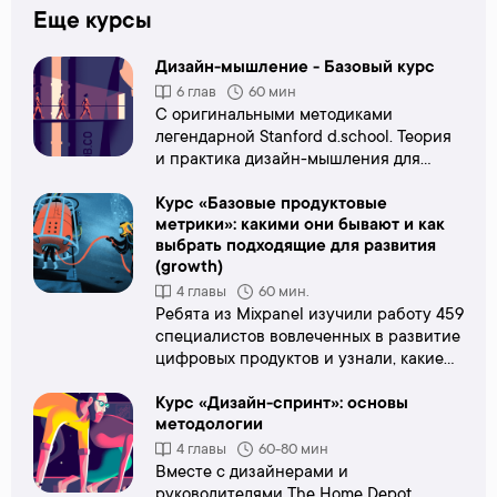
Еще курсы
Дизайн-мышление - Базовый курс
6 глав
60 мин
С оригинальными методиками
легендарной Stanford d.school.
Теория
и практика дизайн-мышления для
разных отраслей в экспресс-формате.
Курс «Базовые продуктовые
метрики»: какими они бывают и как
выбрать подходящие для развития
(growth)
4 главы
60 мин.
Ребята из Mixpanel изучили работу 459
специалистов вовлеченных в развитие
цифровых продуктов и узнали, какие
метрики в продукте самые важные, а
также какую роль продуктовая
Курс «Дизайн-спринт»: основы
методологии
аналитика играет в открытиях и
стимулировании роста (growth). Среди
4 главы
60-80 мин
участников опросов представители из
Вместе с дизайнерами и
малого (SMB), среднего (Mid-Market) и
руководителями The Home Depot,